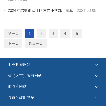
2024年韶关市武江区东岗小学部门预算
2024-03-08
第一页
1
2
3
4
5
下一页
最后一页
中央政府网站
省（区市）政府网站
市政府网站
县市区政府网站