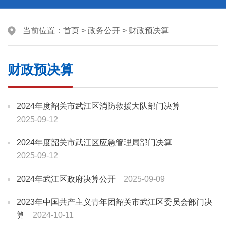
当前位置：
首页
>
政务公开
>
财政预决算
财政预决算
2024年度韶关市武江区消防救援大队部门决算
2025-09-12
2024年度韶关市武江区应急管理局部门决算
2025-09-12
2024年武江区政府决算公开
2025-09-09
2023年中国共产主义青年团韶关市武江区委员会部门决
算
2024-10-11