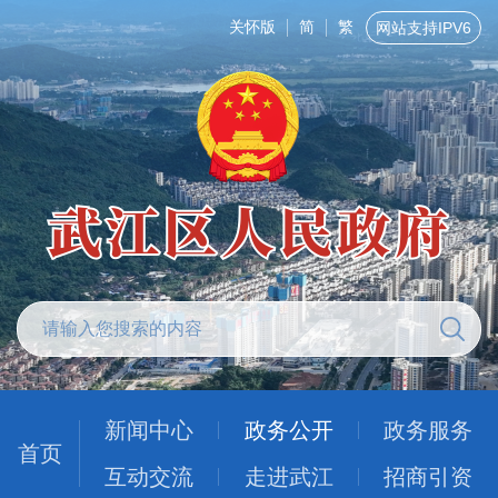
关怀版
简
繁
网站支持IPV6
新闻中心
政务公开
政务服务
首页
互动交流
走进武江
招商引资