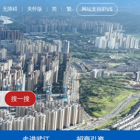
无障碍
关怀版
简
繁
网站支持IPV6
走进武江
招商引资