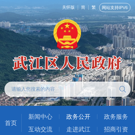
关怀版
简
繁
网站支持IPV6
新闻中心
政务公开
政务服务
首页
互动交流
走进武江
招商引资