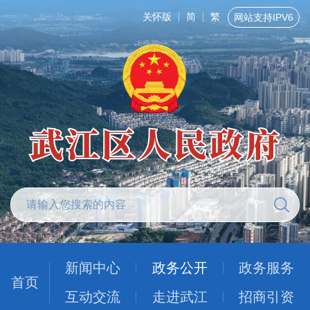
关怀版
简
繁
网站支持IPV6
新闻中心
政务公开
政务服务
首页
互动交流
走进武江
招商引资