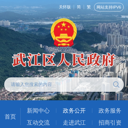
关怀版
简
繁
网站支持IPV6
新闻中心
政务公开
政务服务
首页
互动交流
走进武江
招商引资