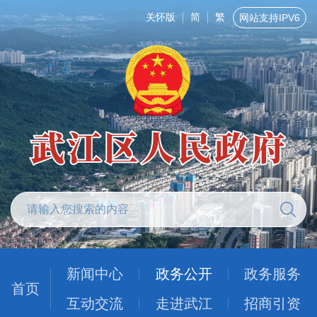
关怀版
简
繁
网站支持IPV6
新闻中心
政务公开
政务服务
首页
互动交流
走进武江
招商引资