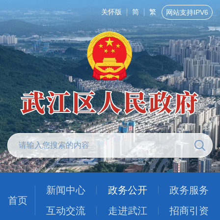
关怀版
简
繁
网站支持IPV6
新闻中心
政务公开
政务服务
首页
互动交流
走进武江
招商引资