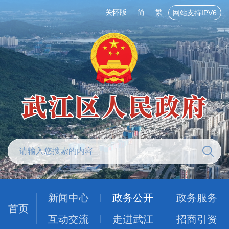
关怀版
简
繁
网站支持IPV6
新闻中心
政务公开
政务服务
首页
互动交流
走进武江
招商引资