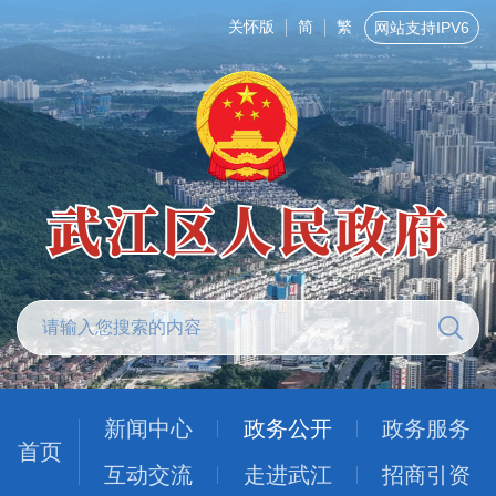
关怀版
简
繁
网站支持IPV6
新闻中心
政务公开
政务服务
首页
互动交流
走进武江
招商引资