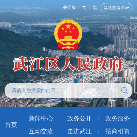
关怀版
简
繁
网站支持IPV6
新闻中心
政务公开
政务服务
首页
互动交流
走进武江
招商引资