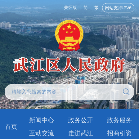
关怀版
简
繁
网站支持IPV6
新闻中心
政务公开
政务服务
首页
互动交流
走进武江
招商引资