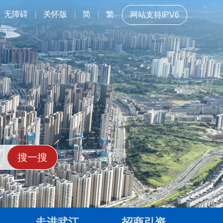
无障碍
关怀版
简
繁
网站支持IPV6
走进武江
招商引资