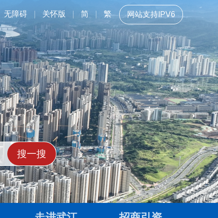
无障碍
关怀版
简
繁
网站支持IPV6
走进武江
招商引资