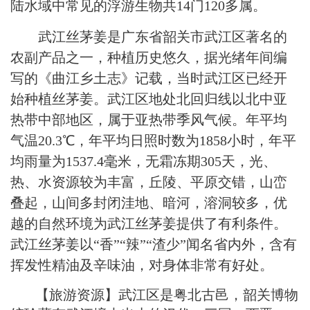
陆水域中常见的浮游生物共14门120多属。
武江丝茅姜是广东省韶关市武江区著名的
农副产品之一，种植历史悠久，据光绪年间编
写的《曲江乡土志》记载，当时武江区已经开
始种植丝茅姜。武江区地处北回归线以北中亚
热带中部地区，属于亚热带季风气候。年平均
气温20.3℃，年平均日照时数为1858小时，年平
均雨量为1537.4毫米，无霜冻期305天，光、
热、水资源较为丰富，丘陵、平原交错，山峦
叠起，山间多封闭洼地、暗河，溶洞较多，优
越的自然环境为武江丝茅姜提供了有利条件。
武江丝茅姜以“香”“辣”“渣少”闻名省内外，含有
挥发性精油及辛味油，对身体非常有好处。
【旅游资源】武江区是粤北古邑，韶关博物