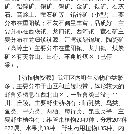
矿、铅锌矿、锡矿、钨矿、金矿、银矿、石灰
石、高岭土、萤石矿等。铅锌矿（小型）主要
分布在重阳镇；石灰石储量丰富，品质好，主
要分布在西联镇、龙归镇、西河镇。萤石矿主
要分布在龙归镇续源、江湾镇架锦坑。陶瓷矿
（高岭土）主要分布在重阳镇、龙归镇。煤炭
矿区有芙蓉山、田心、车角岭煤区（已停
采）。
【动植物资源】武江区内野生动物种类繁
多，主要分布于山区和丘陵地带，体形较大的
野兽多栖息在西北山区，一般兽类出没于平
川、丘陵。主要野生动物有：哺乳类、鸟类、
鱼类、甲壳类、两栖、爬行类、昆虫类等。主
要野生植物有：维管束植物2349种，分隶207科
877属。水果类38种、野生药用植物135种。内