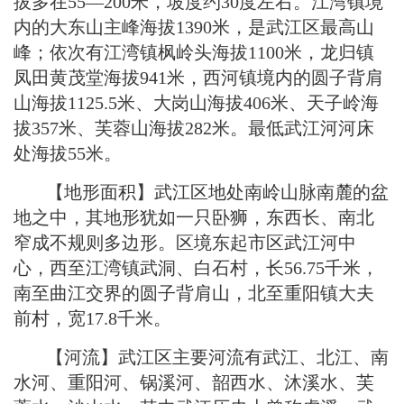
拔多在55—200米，坡度约30度左右。江湾镇境
内的大东山主峰海拔1390米，是武江区最高山
峰；依次有江湾镇枫岭头海拔1100米，龙归镇
凤田黄茂堂海拔941米，西河镇境内的圆子背肩
山海拔1125.5米、大岗山海拔406米、天子岭海
拔357米、芙蓉山海拔282米。最低武江河河床
处海拔55米。
【地形面积】武江区地处南岭山脉南麓的盆
地之中，其地形犹如一只卧狮，东西长、南北
窄成不规则多边形。区境东起市区武江河中
心，西至江湾镇武洞、白石村，长56.75千米，
南至曲江交界的圆子背肩山，北至重阳镇大夫
前村，宽17.8千米。
【河流】武江区主要河流有武江、北江、南
水河、重阳河、锅溪河、韶西水、沐溪水、芙