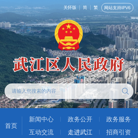
关怀版
简
繁
网站支持IPV6
新闻中心
政务公开
政务服务
首页
互动交流
走进武江
招商引资