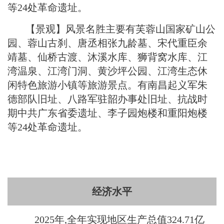
等24处革命遗址。
【景观】风景名胜主要有芙蓉山国家矿山公
园、蓉山古刹、唐丞相张九龄墓、宋代重臣余
靖墓、仙桥古渡、沐溪水库、狮背窝水库、江
湾温泉、江湾门洞、黄沙坪公园、江湾生态休
闲特色旅游小镇等旅游景点。有南昌起义军朱
德部队旧址、八路军驻韶办事处旧址、抗战时
期中共广东省委遗址、李子园炮楼和重阳炮楼
等24处革命遗址。
经济水平
2025年,全年实现地区生产总值324.71亿