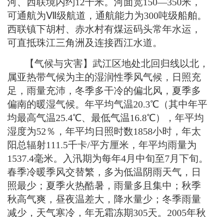
河、西联境内约12千米。河面宽150—350米，
可通航为Ⅶ级航道，通航能力为300吨级船舶。
西联镇下胡村、赤水村有煤运码头常年水运，
可直抵珠江三角洲及连接西江水道。
【气候与灾害】武江区地处北回归线以北，
属亚热带气候为主的湿润性季风气候，日照充
足，雨量充沛，冬季多干冷的偏北风，夏季多
偏南的暖湿气候。年平均气温20.3℃（其中年平
均最高气温25.4℃、最低气温16.8℃），年平均
湿度为52％，年平均日照时数1858小时，年太
阳总辐射111.5千卡/平方厘米，年平均雨量为
1537.4毫米。入汛期为每年4月中旬至7月下旬。
春季冷暖季风交替繁，多为低温阴雨天气，日
照最少；夏季火热酷暑，雨量多且集中；秋季
秋高气爽，昼夜温差大，降水量少；冬季雨量
减少，天气寒冷，年无霜冻期305天。2005年秋