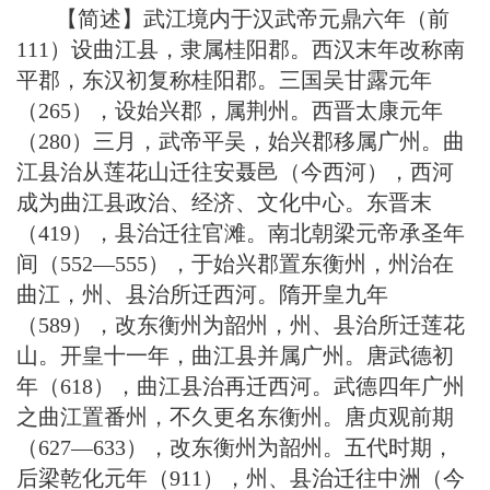
【简述】武江境内于汉武帝元鼎六年（前
111）设曲江县，隶属桂阳郡。西汉末年改称南
平郡，东汉初复称桂阳郡。三国吴甘露元年
（265），设始兴郡，属荆州。西晋太康元年
（280）三月，武帝平吴，始兴郡移属广州。曲
江县治从莲花山迁往安聂邑（今西河），西河
成为曲江县政治、经济、文化中心。东晋末
（419），县治迁往官滩。南北朝梁元帝承圣年
间（552—555），于始兴郡置东衡州，州治在
曲江，州、县治所迁西河。隋开皇九年
（589），改东衡州为韶州，州、县治所迁莲花
山。开皇十一年，曲江县并属广州。唐武德初
年（618），曲江县治再迁西河。武德四年广州
之曲江置番州，不久更名东衡州。唐贞观前期
（627—633），改东衡州为韶州。五代时期，
后梁乾化元年（911），州、县治迁往中洲（今