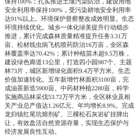
保持100%；扎实推进土壤污染防治，建设用地
安全利用率保持100%，受污染耕地安全利用率
达91%以上。环境保护督察整改成效明显。生态
环境持续优化。城乡一体化绿美提升行动稳步
推进，累计完成森林质量精准提升任务3.31万
亩、松材线虫病飞机喷药防治16万亩，全区森
林覆盖率达70.42%；累计种植苗木超9.5万株，
建设绿色廊道13公里，打造四小园987个、主题
林73片，城区新增绿化面积9.4万平方米。生态
价值加速转化。五年新增竹林面积3100亩，完
成油茶新造5900亩、中药材种植2280亩，科学
实施商品林采伐53.72万平方米，全区林业及相
关产业总产值达1.26亿元、年均增长8.9%。完成
龙归镇红尾坑熔剂矿、三棵松石灰岩矿挂牌出
让，有效盘活自然资源存量，实现生态保护与
经济发展良性互动。