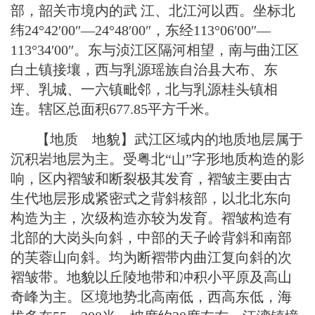
部，韶关市境内的武 江、北江河以西。坐标北
纬24°42′00″—24°48′00″，东经113°06′00″—
113°34′00″。东与浈江区隔河相望，南与曲江区
白土镇接壤，西与乳源瑶族自治县大布、东
坪、乳城、一六镇毗邻，北与乳源桂头镇相
连。辖区总面积677.85平方千米。
【地质 地貌】武江区域内的地质地层属于
沉积岩地层为主。受粤北“山”字形地质构造的影
响，区内褶皱和断裂极其发育，褶皱主要由古
生代地层形成紧密式之背斜核部，以北北东向
构造为主，次级构造亦较为发育。褶皱构造有
北部的大岗头向斜，中部的天子岭背斜和南部
的芙蓉山向斜。均为断褶带内曲江复向斜的次
褶皱带。地貌以丘陵地带和冲积小平原及高山
奇峰为主。区境地势北高南低，西高东低，海