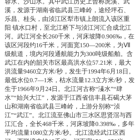
蓉水、沙山水。其中武江历史上曾称虎溪、武
溪，发源于湖南省临武县三峰岭，途经坪石、
乐昌、桂头，由浈江区犁市镇上朗流入该区重
阳 镇水口村，至北江桥下与浈江河汇合成北江
河。武江河全长260千米，河床坡降0.906‰，在
该区河段约16千米，河面宽150—200米，为Ⅶ
级航道，境内河段通航能力为300吨级船舶。含
武江在内的韶关市区最高洪水位57.21米，最大
洪流量9460立方米/秒，发生于1994年6月18日。
最低水位0.7—1米，枯水流量12.3立方米/秒，发
生于1966年9月24日。北江河古称“溱水”“肆
水”“始兴大江”，发源于江西省信丰县石碣大茅
山和湖南省临武县三峰岭，上游分别称“浈
江”“武江”。北江流至佛山市三水区思贤滘与西
江汇合，全长468千米，河床坡降0.398‰，多年
平均流量1080立方米/秒。北江流经武江区西