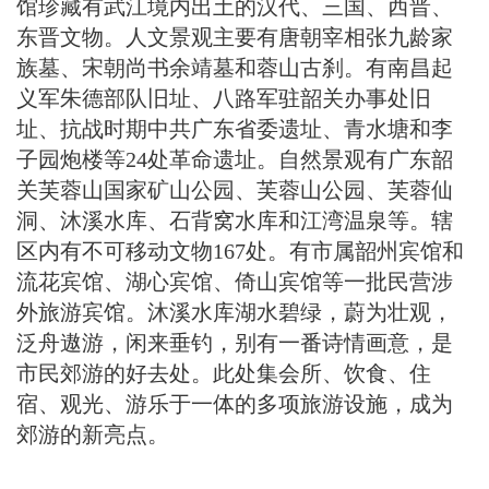
馆珍藏有武江境内出土的汉代、三国、西晋、
东晋文物。人文景观主要有唐朝宰相张九龄家
族墓、宋朝尚书余靖墓和蓉山古刹。有南昌起
义军朱德部队旧址、八路军驻韶关办事处旧
址、抗战时期中共广东省委遗址、青水塘和李
子园炮楼等24处革命遗址。自然景观有广东韶
关芙蓉山国家矿山公园、芙蓉山公园、芙蓉仙
洞、沐溪水库、石背窝水库和江湾温泉等。辖
区内有不可移动文物167处。有市属韶州宾馆和
流花宾馆、湖心宾馆、倚山宾馆等一批民营涉
外旅游宾馆。沐溪水库湖水碧绿，蔚为壮观，
泛舟遨游，闲来垂钓，别有一番诗情画意，是
市民郊游的好去处。此处集会所、饮食、住
宿、观光、游乐于一体的多项旅游设施，成为
郊游的新亮点。