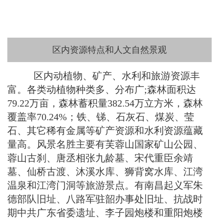
区内资源特点和人文自然景观
区内动植物、矿产、水利和旅游资源丰
富。各类动植物种类多、分布广;森林面积达
79.22万亩，森林蓄积量382.54万立方米，森林
覆盖率70.24%；铁、锑、石灰石、煤炭、莹
石、其它稀有金属等矿产资源和水利资源蕴藏
量高。风景名胜主要有芙蓉山国家矿山公园、
蓉山古刹、唐丞相张九龄墓、宋代重臣余靖
墓、仙桥古渡、沐溪水库、狮背窝水库、江湾
温泉和江湾门洞等旅游景点。有南昌起义军朱
德部队旧址、八路军驻韶办事处旧址、抗战时
期中共广东省委遗址、李子园炮楼和重阳炮楼