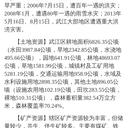
旱严重；2006年7月15日，遭百年一遇的洪灾；
2008年1月，遭遇80年一遇的雨雪水灾；2013年
5月16日、8月15日，武江大部地区遭遇重大洪
涝灾害。
【土地资源】
武江区耕地面积6826.35公顷
（水田3987.84公顷，旱地2342.85公顷，水浇地
495.66公顷），园地641.91公顷，林地48693.07
公顷，草地1581.99公顷，城镇村及工矿用地
5281.19公顷，交通运输用地958.9公顷，水域及
水利设施用地2898.35公顷，其他土地896.05公
顷（设施农用地102.19公顷，田坎283.55公顷，
裸地510.31公顷），森林蓄积量382.54万立方
米，森林覆盖率70.24%。
【矿产资源】辖区矿产资源较为丰富，但储
量较少，共生、伴生矿较多。主要有煤矿、铁