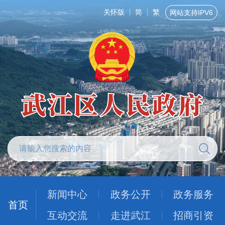
关怀版
简
繁
网站支持IPV6
新闻中心
政务公开
政务服务
首页
互动交流
走进武江
招商引资