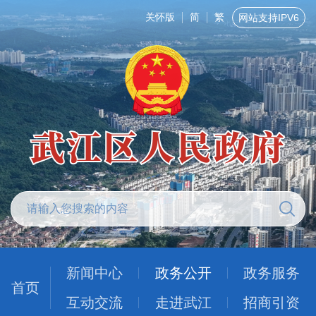
关怀版
简
繁
网站支持IPV6
新闻中心
政务公开
政务服务
首页
互动交流
走进武江
招商引资